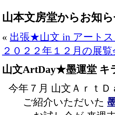
山本文房堂からお知ら
«
出張★山文 in アート
２０２２年１２月の展覧
山文ArtDay★墨運堂 
今年７月 山文Ａｒｔ
ご紹介いただいた