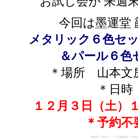
お試し会が 来週
今回は墨運堂
メタリック６色セ
＆パール６色
＊場所 山本文
＊日時
１２月３日（土）１
＊予約不