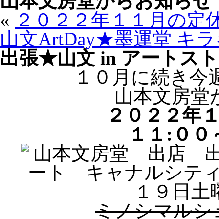
山本文房堂からお知らせ
«
２０２２年１１月の定
山文ArtDay★墨運堂 
出張★山文 in アートス
１０月に続き今
山本文房堂
２０２２年
１１:００
ミノシマルシ