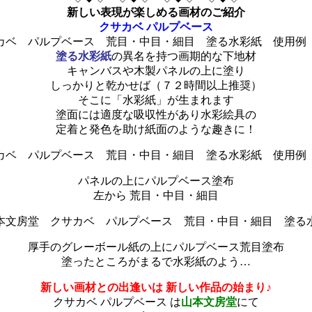
新しい表現が楽しめる画材のご紹介
クサカベ パルプベース
塗る水彩紙
の異名を持つ画期的な下地材
キャンバスや木製パネルの上に塗り
しっかりと乾かせば（７２時間以上推奨）
そこに「水彩紙」が生まれます
塗面には適度な吸収性があり水彩絵具の
定着と発色を助け紙面のような趣きに！
パネルの上にパルプベース塗布
左から 荒目・中目・細目
厚手のグレーボール紙の上にパルプベース荒目塗布
塗ったところがまるで水彩紙のよう…
新しい画材との出逢いは 新しい作品の始まり♪
クサカベ パルプベース は
山本文房堂
にて