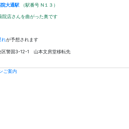
薬院大通駅
（駅番号 N１３）
ド薬院店さんを曲がった奥です
遅れ
が予想されます
ンご案内