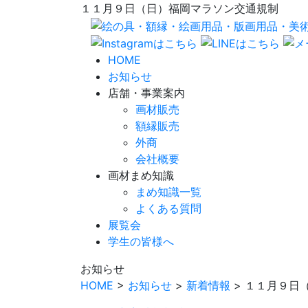
１１月９日（日）福岡マラソン交通規制
HOME
お知らせ
店舗・事業案内
画材販売
額縁販売
外商
会社概要
画材まめ知識
まめ知識一覧
よくある質問
展覧会
学生の皆様へ
お知らせ
HOME
>
お知らせ
>
新着情報
> １１月９日