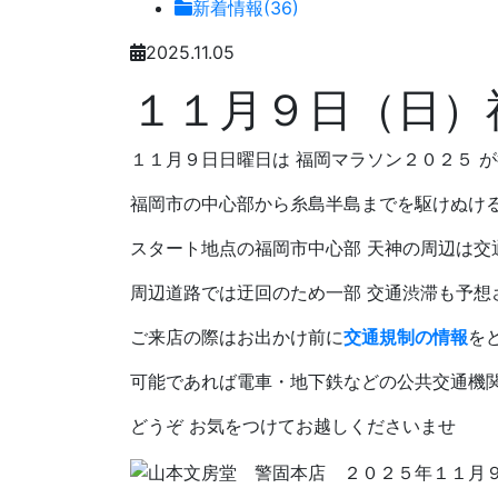
新着情報(36)
2025.11.05
１１月９日（日）
１１月９日日曜日は 福岡マラソン２０２５ 
福岡市の中心部から糸島半島までを駆けぬける
スタート地点の福岡市中心部 天神の周辺は交
周辺道路では迂回のため一部 交通渋滞も予想
ご来店の際はお出かけ前に
交通規制の情報
を
可能であれば電車・地下鉄などの公共交通機
どうぞ お気をつけてお越しくださいませ