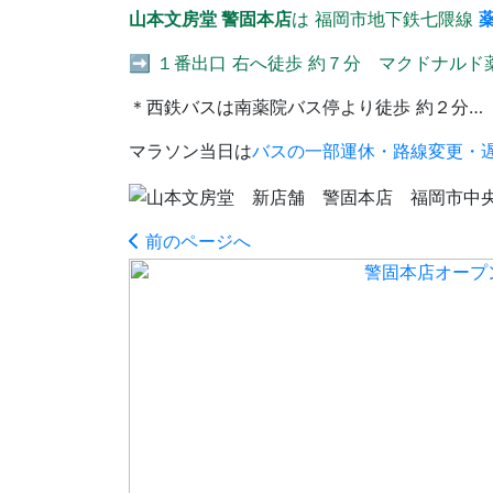
山本文房堂 警固本店
は 福岡市地下鉄七隈線
➡ １番出口 右へ徒歩 約７分 マクドナル
＊西鉄バスは南薬院バス停より徒歩 約２分…
マラソン当日は
バスの一部運休・路線変更・
前のページへ
警固本店オープ