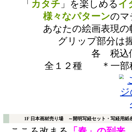
「
カタチ
」を楽しめる
イ
様々なパターン
のマ
あなたの絵画表現の
グリップ部分は
各 税込
全１２種 ＊一部
1F 日本画材売り場 ～開明写経セット・写経用紙
こころ改まる
「春」の到来