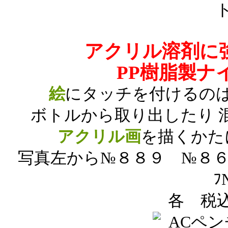
アクリル溶剤に
PP樹脂製ナ
絵
にタッチを付けるの
ボトルから取り出したり 
アクリル画
を描くかた
写真左から№８８９ №８６８
ﾌ
各 税